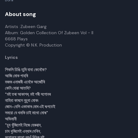
Bora
About song
Artists :Zubeen Garg
Album: Golden Collection Of Zubeen Vol - II
6668 Plays
Copyright © N.K. Production
Lyrics
শিকলি চিঙি তুমি যাবা কেনেকৈ?
আজি মোক পাহৰি
মৰমৰ এনাজৰী এনেকৈ আজোঁৰি
কেনি যোৱা আতৰি?
"মই তৰা আকাশৰ, মই পৰী সপোনৰ
নাহিবা কাষলে নুচুবা মোক৷
জোন-বেলি একাকাৰ মোৰ এই ৰূপতেই
সময়ো যে থমকি চাই মাথো মোৰ৷"
অভিমানী
"চুব খুঁজিলেই নিজে হেৰুৱাব,
চাব খুজিলেই এন্ধাৰ দেখিব,
সপোনহে মাথো নহওঁ দিঠক মই,