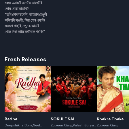
মৰমৰ এনাজৰী এনেকৈ আজোঁৰি
কেনি যোৱা আতৰি?
"তুমি মোৰ আবেলি, হাইতাৰ হেঙুলী
কৰিলাহি ৰাঙলী, হিয়া মোৰ এধানি৷
সকলো পাহৰি, নতুনক আদৰি
খোজ দিওঁ আমি অতীতক গচকি৷"
Fresh Releases
Rename playlist
Enter new name
Cancel
Rename
Radha
SOKULE SAI
Khakra Thake
Deepshikha Bora,Neel
Zubeen Garg,Palash Surya
Zubeen Garg