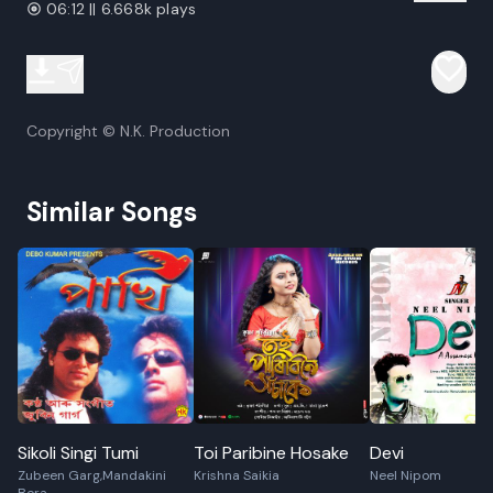
06:12 || 6.668k plays
Copyright © N.K. Production
Similar Songs
Sikoli Singi Tumi
Toi Paribine Hosake
Devi
Zubeen Garg,Mandakini
Krishna Saikia
Neel Nipom