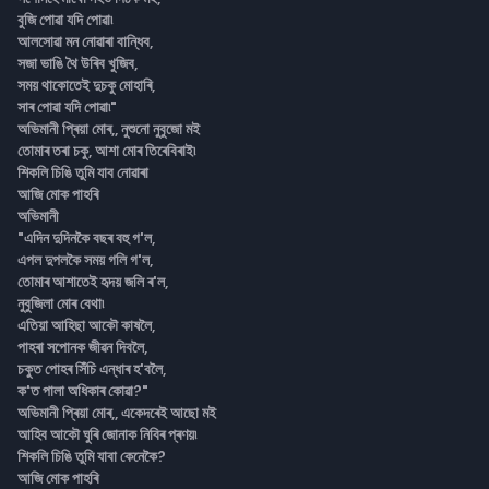
বুজি পোৱা যদি পোৱা৷
আলসোৱা মন নোৱাৰা বান্ধিব,
সজা ভাঙি থৈ উৰিব খুজিব,
সময় থাকোতেই দুচকু মোহাৰি,
সাৰ পোৱা যদি পোৱা৷"
অভিমানী প্ৰিয়া মোৰ,, নুশুনো নুবুজো মই
তোমাৰ তৰা চকু, আশা মোৰ তিৰেবিৰাই৷
শিকলি চিঙি তুমি যাব নোৱাৰা
আজি মোক পাহৰি
অভিমানী
"এদিন দুদিনকৈ বছৰ বহু গ'ল,
এপল দুপলকৈ সময় গলি গ'ল,
তোমাৰ আশাতেই হৃদয় জলি ৰ'ল,
নুবুজিলা মোৰ বেথা৷
এতিয়া আহিছা আকৌ কাষলৈ,
পাহৰা সপোনক জীৱন দিবলৈ,
চকুত পোহৰ সিঁচি এন্ধাৰ হ'বলৈ,
ক'ত পালা অধিকাৰ কোৱা?"
অভিমানী প্ৰিয়া মোৰ,, একেদৰেই আছো মই
আহিব আকৌ ঘুৰি জোনাক নিবিৰ প্ৰণয়৷
শিকলি চিঙি তুমি যাবা কেনেকৈ?
আজি মোক পাহৰি